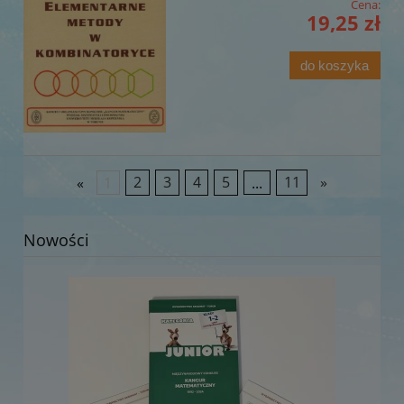
Cena:
19,25 zł
do koszyka
«
1
2
3
4
5
...
11
»
Nowości