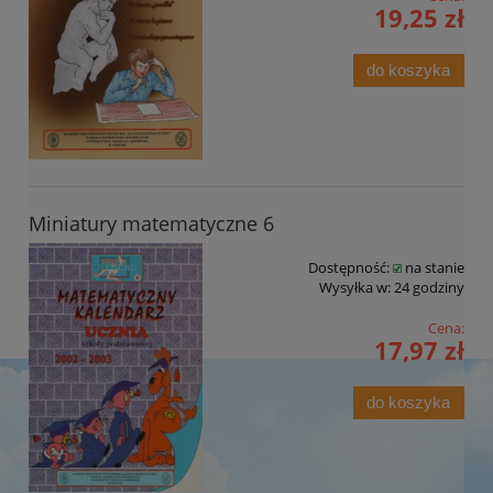
19,25 zł
do koszyka
Miniatury matematyczne 6
Dostępność:
na stanie
Wysyłka w:
24 godziny
Cena:
17,97 zł
do koszyka