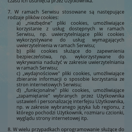
czasu ich usunięcia przez Użytkownika.
7. W ramach Serwisu stosowane są następujące
rodzaje plików cookies:
a) „niezbędne" pliki cookies, umożliwiające
korzystanie z usług dostępnych w ramach
Serwisu, np. uwierzytelniające pliki cookies
wykorzystywane do usług wymagających
uwierzytelnienia w ramach Serwisu;
b) pliki cookies służące do zapewnienia
bezpieczeństwa, np. wykorzystywane do
wykrywania nadużyć w zakresie uwierzytelniania
w ramach Serwisu;
c) „wydajnościowe" pliki cookies, umożliwiające
zbieranie informacji o sposobie korzystania ze
stron internetowych Serwisu;
d) „funkcjonalne" pliki cookies, umożliwiające
„zapamiętanie" wybranych przez Użytkownika
ustawień i personalizację interfejsu Użytkownika,
np. w zakresie wybranego języka lub regionu, z
którego pochodzi Użytkownik, rozmiaru czcionki,
wyglądu strony internetowej itp.
8. W wielu przypadkach oprogramowanie służące do