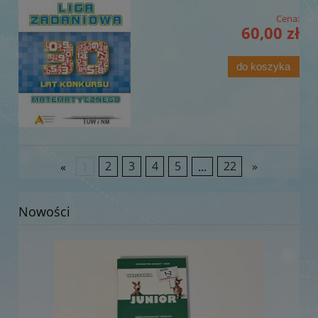
Cena:
60,00 zł
do koszyka
«
1
2
3
4
5
...
22
»
Nowości