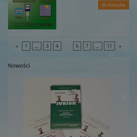
do koszyka
«
1
...
3
4
5
6
7
...
11
»
Nowości