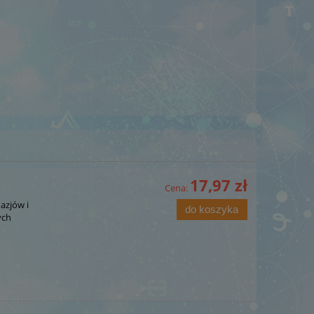
17,97 zł
Cena:
azjów i
do koszyka
ych