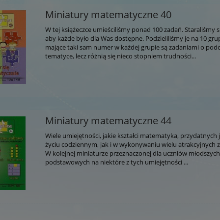
Miniatury matematyczne 40
W tej książeczce umieściliśmy ponad 100 zadań. Staraliśmy si
aby każde było dla Was dostępne. Podzieliliśmy je na 10 gru
mające taki sam numer w każdej grupie są zadaniami o pod
tematyce, lecz różnią się nieco stopniem trudności...
Miniatury matematyczne 44
Wiele umiejętności, jakie kształci matematyka, przydatnych j
życiu codziennym, jak i w wykonywaniu wielu atrakcyjnych
W kolejnej miniaturze przeznaczonej dla uczniów młodszych 
podstawowych na niektóre z tych umiejętności ...