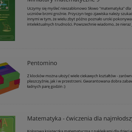
Uczymy się myśleć nieszablonowo Słowo "matematyka" dla 
uczniów brzmi groźnie. Przyczyn tego zjawiska należy szuka
innymi w tym, że wielu zbyt późno poznało uroki pokonywa
intelektualnych trudności. Powszechnie wiadomo, że nieraz j
Pentomino
Z klocków można ułożyć wiele ciekawych kształtów - zarów
płaszczyźnie, jak i w przestrzeni. Gwarantowana dobra zaba
ładnych parę godzin :)
Matematyka - ćwiczenia dla najmłods
Kolorowa książeczka matematyczna z naklejkami dla dzieci 