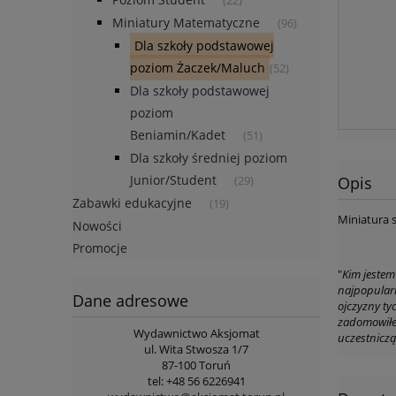
(22)
Miniatury Matematyczne
(96)
Dla szkoły podstawowej
poziom Żaczek/Maluch
(52)
Dla szkoły podstawowej
poziom
Beniamin/Kadet
(51)
Dla szkoły średniej poziom
Junior/Student
Opis
(29)
Zabawki edukacyjne
(19)
Miniatura 
Nowości
Promocje
"
Kim jestem
najpopularn
Dane adresowe
ojczyzny ty
zadomowiłem
Wydawnictwo Aksjomat
uczestniczą
ul. Wita Stwosza 1/7
87-100 Toruń
tel: +48 56 6226941