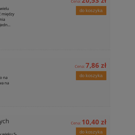
20,53 zł
Cena:
wielu
do koszyka
ć między
nia
edn...
7,86 zł
Cena:
do koszyka
no na
wa na
zych
10,40 zł
Cena:
do koszyka
w wieku 5-