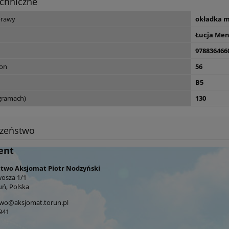
chniczne
prawy
okładka 
Łucja Men
978836466
ron
56
B5
gramach)
130
czeństwo
ent
wo Aksjomat Piotr Nodzyński
wosza 1/1
uń, Polska
wo@aksjomat.torun.pl
941