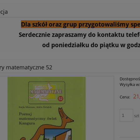
cja
Dla szkół oraz grup przygotowaliśmy spe
Serdecznie zapraszamy do kontaktu tele
od poniedziałku do piątku w godzi
ry matematyczne 52
Dostępnoś
Wysyłka w
21
Cena:
szt