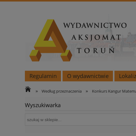
Regulamin
O wydawnictwie
Lokali
»
»
Według przeznaczenia
Konkurs Kangur Matem
Wyszukiwarka