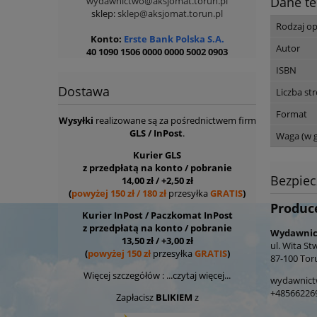
Dane te
wydawnictwo@aksjomat.torun.pl
sklep:
sklep@aksjomat.torun.pl
Rodzaj o
Konto:
Erste Bank Polska S.A.
Autor
40 1090 1506 0000
0000 5002 0903
ISBN
Dostawa
Liczba st
Format
Wysyłki
realizowane są za pośrednictwem firm
GLS / InPost
.
Waga (w 
Kurier GLS
z przedpłatą na konto / pobranie
Bezpie
14,00 zł / +2,50 zł
(
powyżej 150 zł / 180 zł
przesyłka
GRATIS
)
Produc
Kurier InPost / Paczkomat InPost
z przedpłatą na konto / pobranie
Wydawnict
13,50 zł / +3,00 zł
ul. Wita St
(
powyżej 150 zł
przesyłka
GRATIS
)
87-100 Tor
Więcej szczegółów :
...czytaj więcej...
wydawnict
+48566226
Zapłacisz
BLIKIEM
z