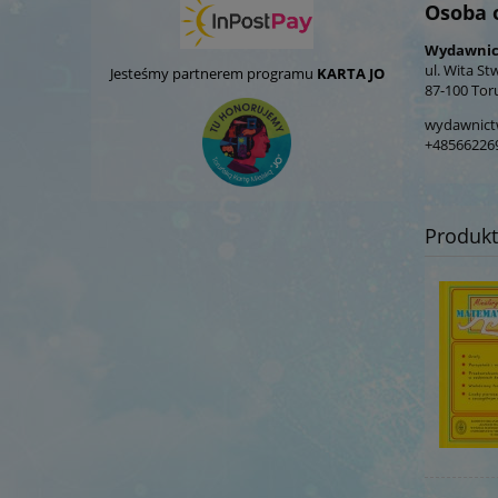
Osoba 
Wydawnict
ul. Wita St
Jesteśmy partnerem programu
KARTA JO
87-100 Tor
wydawnict
+48566226
Produk