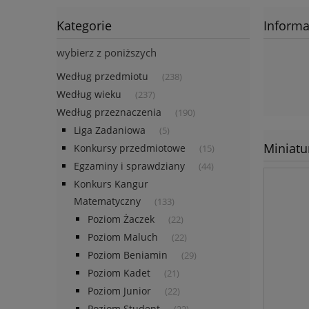
Kategorie
Informa
wybierz z poniższych
Według przedmiotu
(238)
Według wieku
(237)
Według przeznaczenia
(190)
Liga Zadaniowa
(5)
Miniatu
Konkursy przedmiotowe
(15)
Egzaminy i sprawdziany
(44)
Konkurs Kangur
Matematyczny
(133)
Poziom Żaczek
(22)
Poziom Maluch
(22)
Poziom Beniamin
(29)
Poziom Kadet
(21)
Poziom Junior
(22)
Poziom Student