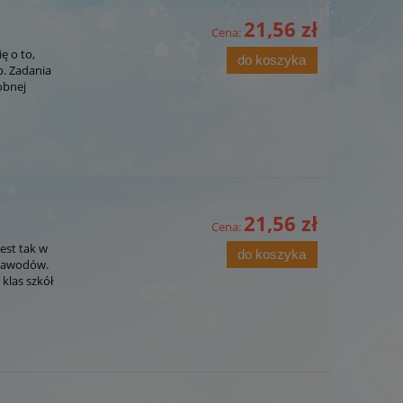
21,56 zł
Cena:
ę o to,
do koszyka
p. Zadania
obnej
21,56 zł
Cena:
est tak w
do koszyka
 zawodów.
klas szkół