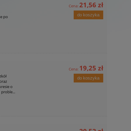
21,56 zł
Cena:
do koszyka
ie po
19,25 zł
Cena:
zkół
do koszyka
oraz
kresie o
proble...