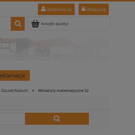
Zarejestruj się
Zaloguj się
Koszyk:
(pusty)
Reklamacje
»
m Żaczek/Maluch
Miniatury matematyczne 52