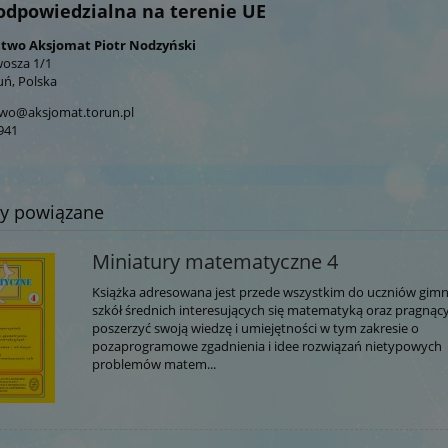
odpowiedzialna na terenie UE
wo Aksjomat Piotr Nodzyński
wosza 1/1
uń, Polska
wo@aksjomat.torun.pl
941
ty powiązane
Miniatury matematyczne 4
Książka adresowana jest przede wszystkim do uczniów gimn
szkół średnich interesujących się matematyką oraz pragnąc
poszerzyć swoją wiedzę i umiejętności w tym zakresie o
pozaprogramowe zgadnienia i idee rozwiązań nietypowych
problemów matem...