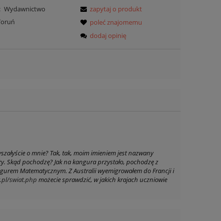
:
Wydawnictwo
zapytaj o produkt
Toruń
poleć znajomemu
dodaj opinię
szałyście o mnie? Tak, tak, moim imieniem jest nazwany
eży. Skąd pochodzę? Jak na kangura przystało, pochodzę z
 Kangurem Matematycznym. Z Australii wyemigrowałem do Francji i
.pl/swiat.php
możecie sprawdzić, w jakich krajach uczniowie