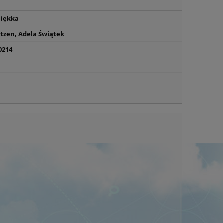
miękka
tzen, Adela Świątek
0214