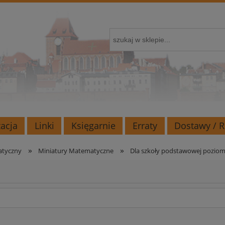
zacja
Linki
Księgarnie
Erraty
Dostawy / 
»
»
atyczny
Miniatury Matematyczne
Dla szkoły podstawowej pozio