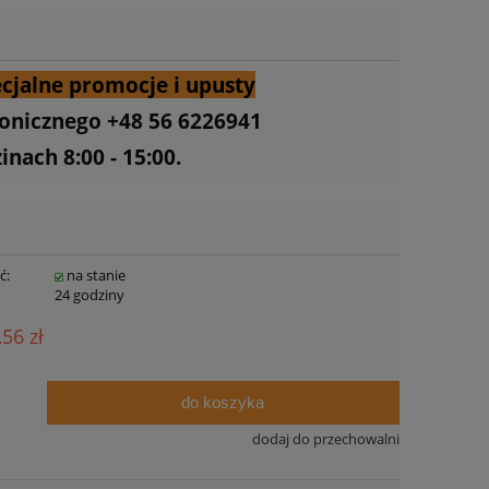
cjalne promocje i upusty
fonicznego +48 56 6226941
nach 8:00 - 15:00.
ć:
na stanie
:
24 godziny
,56 zł
do koszyka
dodaj do przechowalni