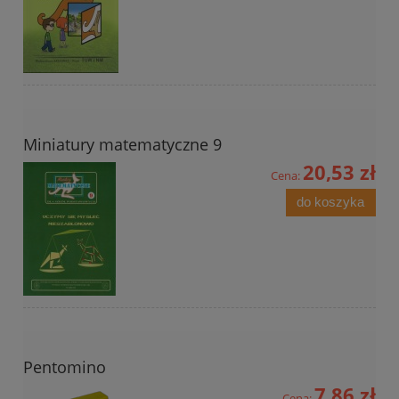
Miniatury matematyczne 9
20,53 zł
Cena:
do koszyka
Pentomino
7,86 zł
Cena: