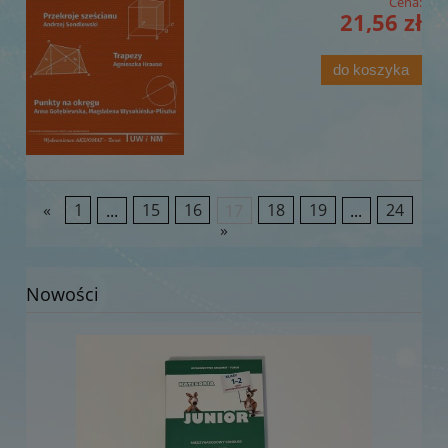
Cena:
21,56 zł
do koszyka
«
1
...
15
16
17
18
19
...
24
»
Nowości