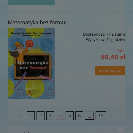
Matematyka bez formuł
Dostępność:
na stanie
Wysyłka w:
24 godziny
Cena:
50,40 zł
do koszyka
«
1
2
3
4
5
6
...
15
»