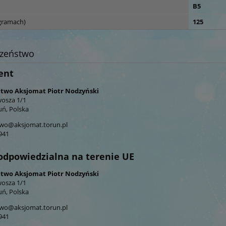
B5
gramach)
125
czeństwo
ent
wo Aksjomat Piotr Nodzyński
wosza 1/1
uń, Polska
wo@aksjomat.torun.pl
941
odpowiedzialna na terenie UE
wo Aksjomat Piotr Nodzyński
wosza 1/1
uń, Polska
wo@aksjomat.torun.pl
941