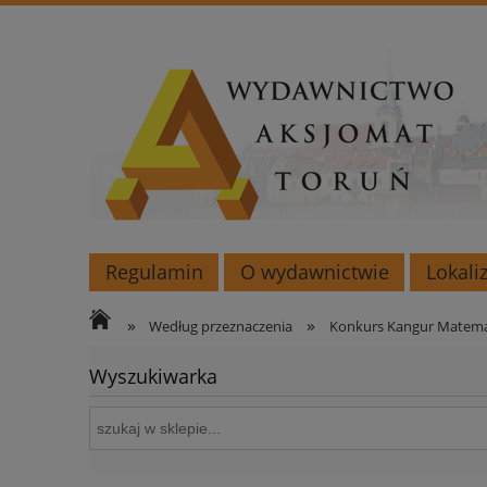
Regulamin
O wydawnictwie
Lokali
»
»
Według przeznaczenia
Konkurs Kangur Matem
Wyszukiwarka