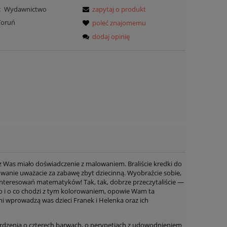
:
Wydawnictwo
zapytaj o produkt
Toruń
poleć znajomemu
dodaj opinię
 Was miało doświadczenie z malowaniem. Braliście kredki do
orowanie uważacie za zabawę zbyt dziecinną. Wyobraźcie sobie,
zainteresowań matematyków! Tak, tak, dobrze przeczytaliście —
ło i o co chodzi z tym kolorowaniem, opowie Wam ta
i wprowadzą was dzieci Franek i Helenka oraz ich
ierdzenia o czterech barwach, o perypetiach z udowodnieniem