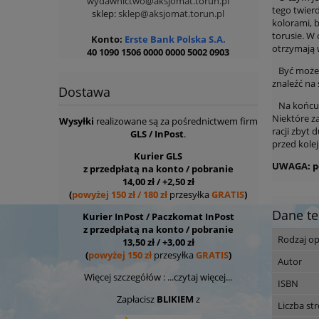
wydawnictwo@aksjomat.torun.pl
tego twier
sklep:
sklep@aksjomat.torun.pl
kolorami, 
torusie. W
Konto:
Erste Bank Polska S.A.
otrzymają 
40 1090 1506 0000
0000 5002 0903
Być może C
znaleźć na
Dostawa
Na końcu m
Niektóre z
Wysyłki
realizowane są za pośrednictwem firm
racji zbyt 
GLS / InPost
.
przed kole
Kurier GLS
UWAGA: po
z przedpłatą na konto / pobranie
14,00 zł / +2,50 zł
(
powyżej 150 zł / 180 zł
przesyłka
GRATIS
)
Dane te
Kurier InPost / Paczkomat InPost
z przedpłatą na konto / pobranie
Rodzaj o
13,50 zł / +3,00 zł
(
powyżej 150 zł
przesyłka
GRATIS
)
Autor
Więcej szczegółów :
...czytaj więcej...
ISBN
Zapłacisz
BLIKIEM
z
Liczba st