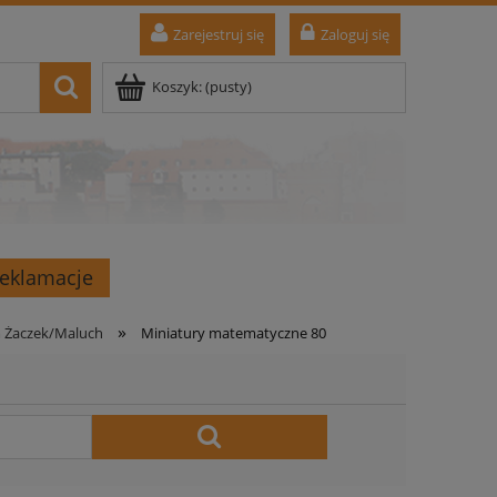
Zarejestruj się
Zaloguj się
Koszyk:
(pusty)
Reklamacje
»
m Żaczek/Maluch
Miniatury matematyczne 80