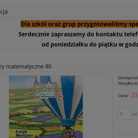
cja
Dla szkół oraz grup przygotowaliśmy spe
Serdecznie zapraszamy do kontaktu tele
od poniedziałku do piątku w godzi
ry matematyczne 80
Dostępnoś
Wysyłka w
23
Cena:
szt