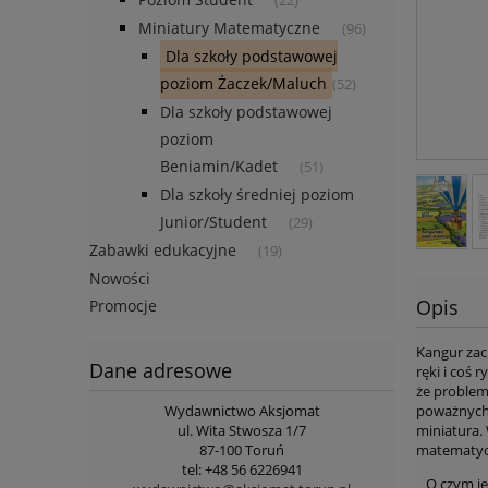
(22)
Miniatury Matematyczne
(96)
Dla szkoły podstawowej
poziom Żaczek/Maluch
(52)
Dla szkoły podstawowej
poziom
Beniamin/Kadet
(51)
Dla szkoły średniej poziom
Junior/Student
(29)
Zabawki edukacyjne
(19)
Nowości
Opis
Promocje
Kangur za
Dane adresowe
ręki i coś 
że problem
Wydawnictwo Aksjomat
poważnych 
ul. Wita Stwosza 1/7
miniatura.
87-100 Toruń
matematycz
tel: +48 56 6226941
O czym je