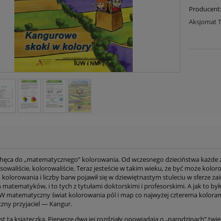
Producent
Aksjomat 
chęca do „matematycznego” kolorowania.
Od wczesnego dzieciństwa każde z
rysowaliście, kolorowaliście. Teraz jesteście w takim wieku, że być może kol
 kolorowania i liczby barw pojawił się w dziewiętnastym stuleciu w sferze 
matematyków, i to tych z tytułami doktorskimi i profesorskimi. A jak to by
 W matematyczny świat kolorowania pól i map co najwyżej czterema koloram
ny przyjaciel — Kangur.
st ta książeczka.
Pierwsze dwa jej rozdziały opowiadają o „narodzinach” tw