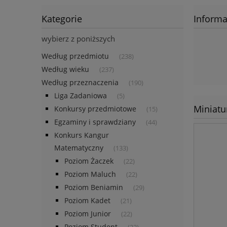
Kategorie
Informa
wybierz z poniższych
Według przedmiotu
(238)
Według wieku
(237)
Według przeznaczenia
(190)
Liga Zadaniowa
(5)
Miniatu
Konkursy przedmiotowe
(15)
Egzaminy i sprawdziany
(44)
Konkurs Kangur
Matematyczny
(133)
Poziom Żaczek
(22)
Poziom Maluch
(22)
Poziom Beniamin
(29)
Poziom Kadet
(21)
Poziom Junior
(22)
Poziom Student