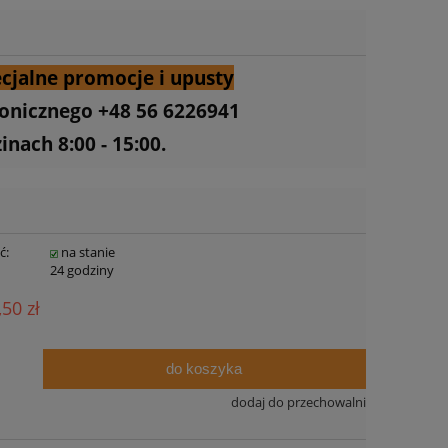
cjalne promocje i upusty
fonicznego +48 56 6226941
nach 8:00 - 15:00.
ć:
na stanie
:
24 godziny
,50 zł
do koszyka
dodaj do przechowalni