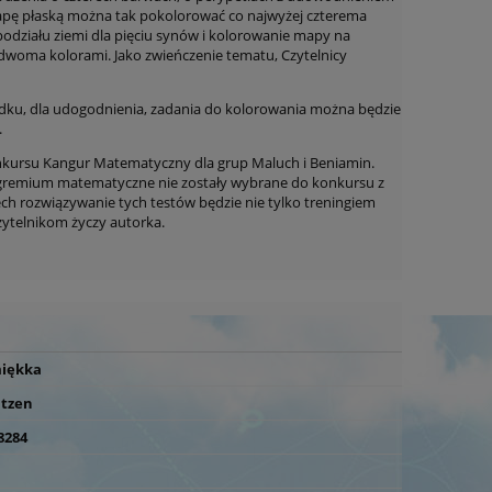
mapę płaską można
tak pokolorować co najwyżej czterema
podziału ziemi dla pięciu synów i kolorowanie mapy na
u dwoma kolorami. Jako zwieńczenie tematu, Czytelnicy
adku, dla udogodnienia, zadania do kolorowania można będzie
.
ursu Kangur Matematyczny dla grup Maluch i Beniamin.
 gremium matematyczne nie zostały wybrane do konkursu z
Niech rozwiązywanie tych testów będzie nie tylko treningiem
ytelnikom życzy autorka.
miękka
ntzen
8284