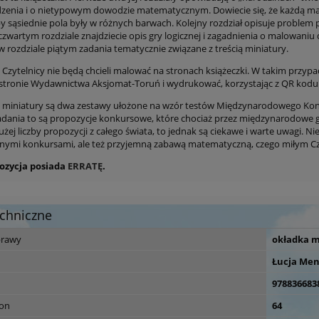
dzenia i o nietypowym dowodzie matematycznym. Dowiecie się, że każdą 
by sąsiednie pola były w różnych barwach. Kolejny rozdział opisuje problem 
 czwartym rozdziale znajdziecie opis gry logicznej i zagadnienia o malowani
w rozdziale piątym zadania tematycznie związane z treścią miniatury.
zytelnicy nie będą chcieli malować na stronach książeczki. W takim przyp
 stronie Wydawnictwa Aksjomat-Toruń i wydrukować, korzystając z QR kodu
iniatury są dwa zestawy ułożone na wzór testów Międzynarodowego Konk
adania to są propozycje konkursowe, które chociaż przez międzynarodowe
dużej liczby propozycji z całego świata, to jednak są ciekawe i warte uwagi. 
jnymi konkursami, ale też przyjemną zabawą matematyczną, czego miłym Cz
zycja posiada
ERRATĘ
.
chniczne
prawy
okładka 
Łucja Me
978836683
ron
64