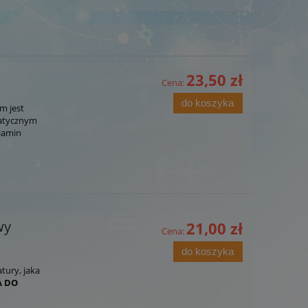
23,50 zł
Cena:
do koszyka
m jest
matycznym
niamin
wy
21,00 zł
Cena:
do koszyka
tury, jaka
A DO