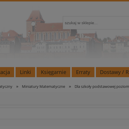
zacja
Linki
Księgarnie
Erraty
Dostawy / 
»
»
atyczny
Miniatury Matematyczne
Dla szkoły podstawowej pozio