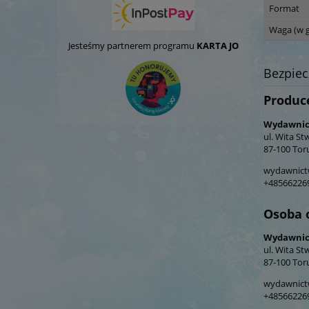
Format
Waga (w 
Jesteśmy partnerem programu
KARTA JO
Bezpie
Produc
Wydawnict
ul. Wita St
87-100 Tor
wydawnict
+48566226
Osoba 
Wydawnict
ul. Wita St
87-100 Tor
wydawnict
+48566226