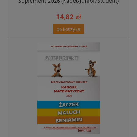
Suplement 2026 (Kadet/Junior/Student)
14,82 zł
do koszyka