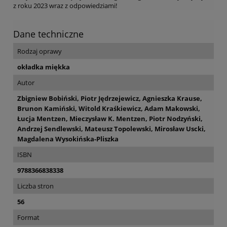
z roku 2023 wraz z odpowiedziami!
Dane techniczne
Rodzaj oprawy
okładka miękka
Autor
Zbigniew Bobiński, Piotr Jędrzejewicz, Agnieszka Krause,
Brunon Kamiński, Witold Kraśkiewicz, Adam Makowski,
Łucja Mentzen, Mieczysław K. Mentzen, Piotr Nodzyński,
Andrzej Sendlewski, Mateusz Topolewski, Mirosław Uscki,
Magdalena Wysokińska-Pliszka
ISBN
9788366838338
Liczba stron
56
Format